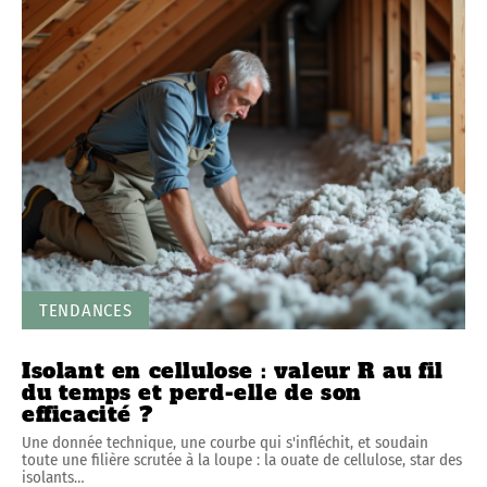
TENDANCES
Isolant en cellulose : valeur R au fil
du temps et perd-elle de son
efficacité ?
Une donnée technique, une courbe qui s'infléchit, et soudain
toute une filière scrutée à la loupe : la ouate de cellulose, star des
isolants
…